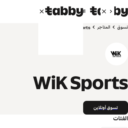
الأفراد
الشركاء
تسوق
المتاجر
WiK Sports
WiK Sports
تسوق أونلاين
الفئات