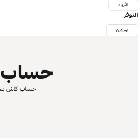
الأزياء
التوفر
أونلاين
حساب ي
حساب كاش يسرّع