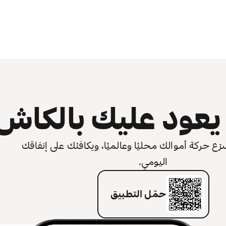
عود عليك بالكاش
 حركة أموالك محليًا وعالميًا، ويكافئك على إنفاقك
اليومي.
حمّل التطبيق