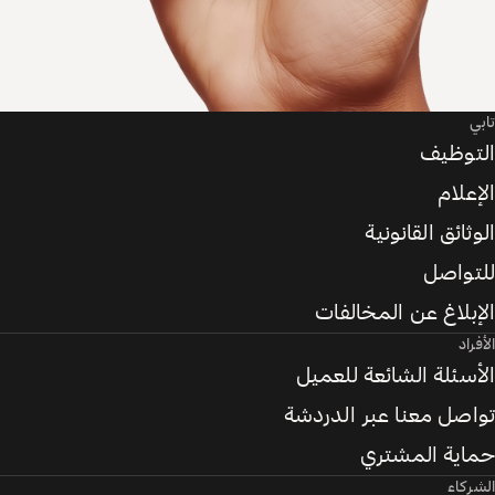
يف
م
 القانونية
صل
غ عن المخالفات
ة الشائعة للعميل
 معنا عبر الدردشة
 المشتري