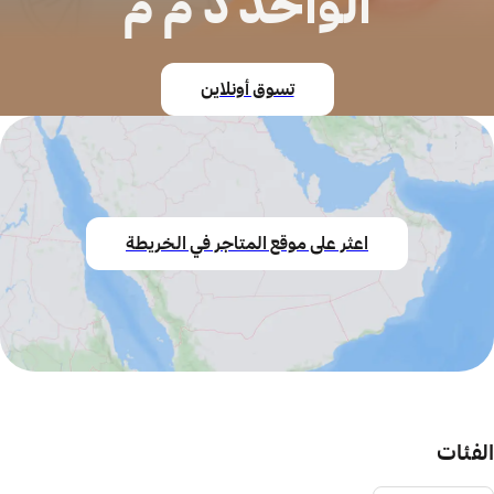
الواحد ذ م م
تسوق أونلاين
اعثر على موقع المتاجر في الخريطة
ت