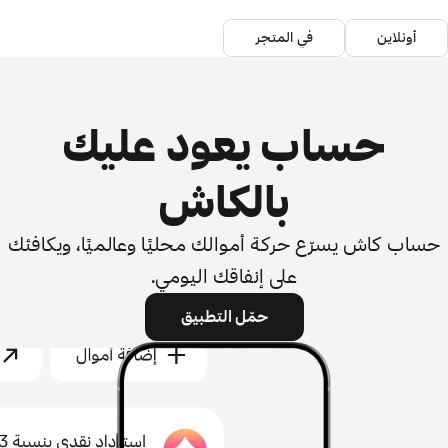
أونلاين
في المتجر
حساب يعود عليك
بالكاش
حساب كاش يسرّع حركة أموالك محليًا وعالميًا، ويكافئك
على إنفاقك اليومي.
حمّل التطبيق