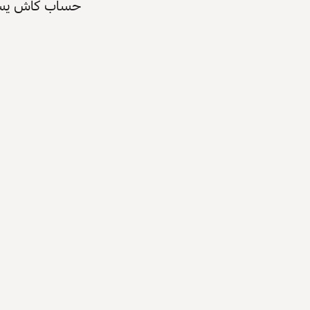
حساب كاش يسرّع