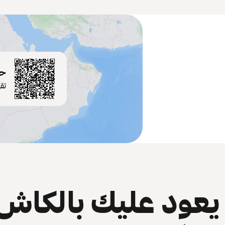
حم
تق
عود عليك بالكاش