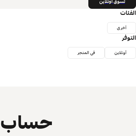
تسوق أونلاين
الفئات
أخرى
التوفر
أونلاين
في المتجر
حساب ي