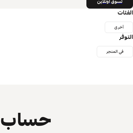
تسوق أونلاين
الفئات
أخرى
التوفر
في المتجر
حساب ي