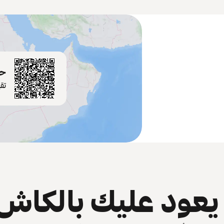
حم
تق
عود عليك بالكاش