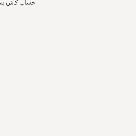
حساب كاش يسرّع