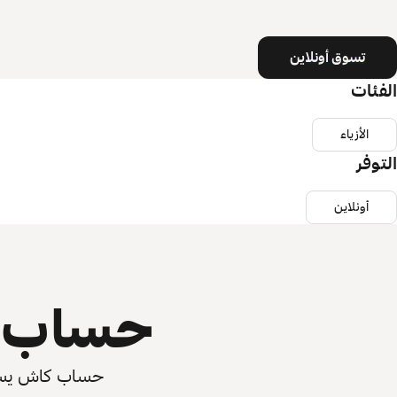
تسوق أونلاين
الفئات
الأزياء
التوفر
أونلاين
حساب ي
حساب كاش يسرّع