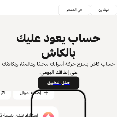
أونلاين
في المتجر
حساب يعود عليك
بالكاش
حساب كاش يسرّع حركة أموالك محليًا وعالميًا، ويكافئك
على إنفاقك اليومي.
حمّل التطبيق