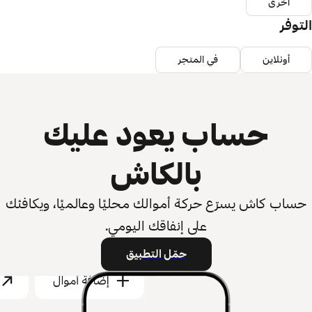
أخرى
التوفر
أونلاين
في المتجر
حساب يعود عليك
بالكاش
حساب كاش يسرّع حركة أموالك محليًا وعالميًا، ويكافئك
على إنفاقك اليومي.
حمّل التطبيق