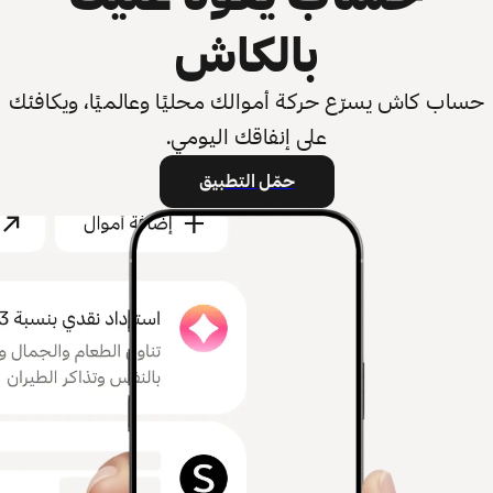
بالكاش
حساب كاش يسرّع حركة أموالك محليًا وعالميًا، ويكافئك
على إنفاقك اليومي.
حمّل التطبيق