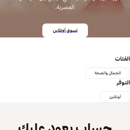
العصرية.
تسوق أونلاين
الفئات
الجمال والصحة
التوفر
أونلاين
حساب يعود عليك