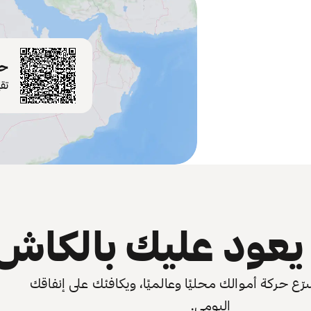
حم
تق
عود عليك بالكاش
 حركة أموالك محليًا وعالميًا، ويكافئك على إنفاقك
اليومي.