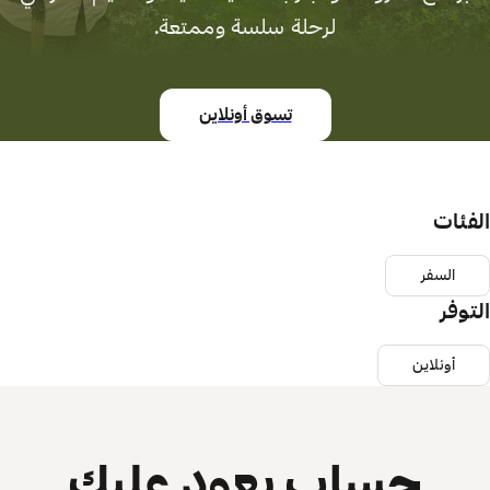
لرحلة سلسة وممتعة.
تسوق أونلاين
الفئات
السفر
التوفر
أونلاين
حساب يعود عليك