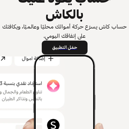
بالكاش
حساب كاش يسرّع حركة أموالك محليًا وعالميًا، ويكافئك
على إنفاقك اليومي.
حمّل التطبيق