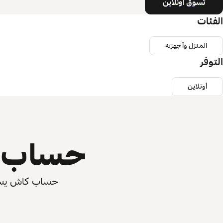
تسوق أونلاين
الفئات
المنزل وأجهزته
التوفر
أونلاين
حساب ي
حساب كاش يسرّع