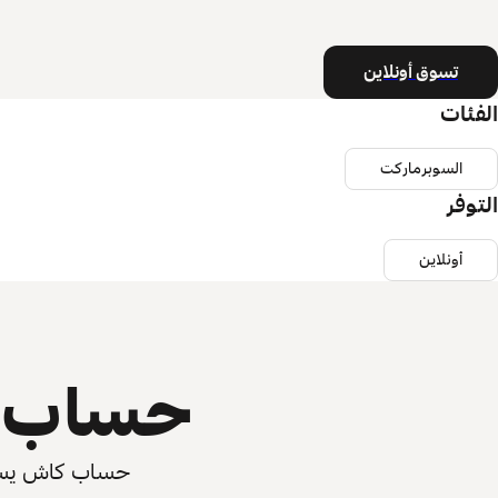
تسوق أونلاين
الفئات
السوبرماركت
التوفر
أونلاين
حساب ي
حساب كاش يسرّع