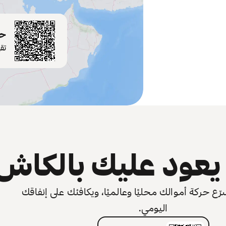
حم
تق
عود عليك بالكاش
 حركة أموالك محليًا وعالميًا، ويكافئك على إنفاقك
اليومي.