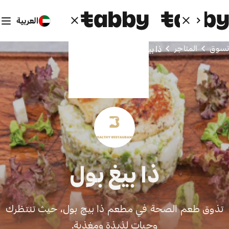
العربية
تسوق
المتاجر
ذا بيغ بول
ذا بيغ بول
تذوق طعم الصحة في مطعم ذا بيج بول، حيث تنتظرك
وجبات لذيذة ومغذية.