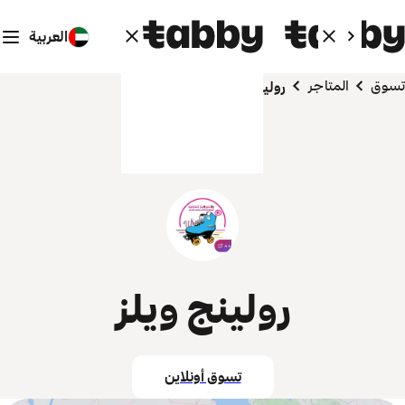
العربية
تسوق
المتاجر
رولينج ويلز
رولينج ويلز
تسوق أونلاين