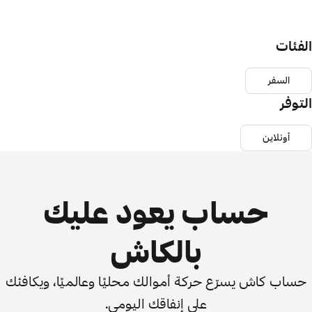
الفئات
السفر
التوفر
أونلاين
حساب يعود عليك
بالكاش
حساب كاش يسرّع حركة أموالك محليًا وعالميًا، ويكافئك
على إنفاقك اليومي.