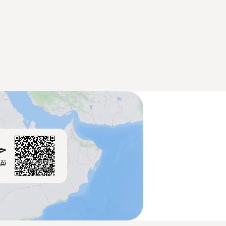
حم
تق