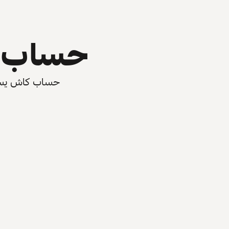
حساب ي
حساب كاش يسرّع