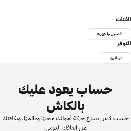
الفئات
المنزل وأجهزته
التوفر
أونلاين
حساب يعود عليك
بالكاش
حساب كاش يسرّع حركة أموالك محليًا وعالميًا، ويكافئك
على إنفاقك اليومي.