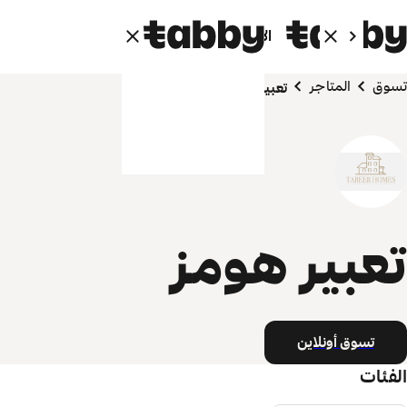
الأفراد
الشركاء
تسوق
المتاجر
تعبير هومز
تعبير هومز
تسوق أونلاين
الفئات