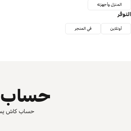
المنزل وأجهزته
التوفر
أونلاين
في المتجر
حساب ي
حساب كاش يسرّع