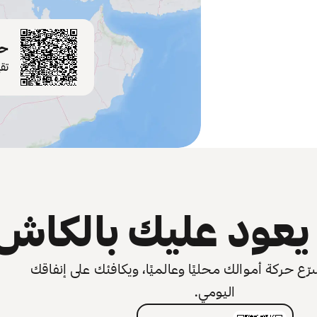
حم
تق
عود عليك بالكاش
 حركة أموالك محليًا وعالميًا، ويكافئك على إنفاقك
اليومي.