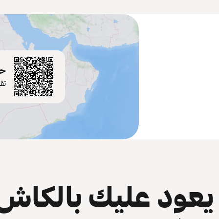
حم
تق
عود عليك بالكاش