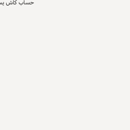
حساب كاش يسرّع