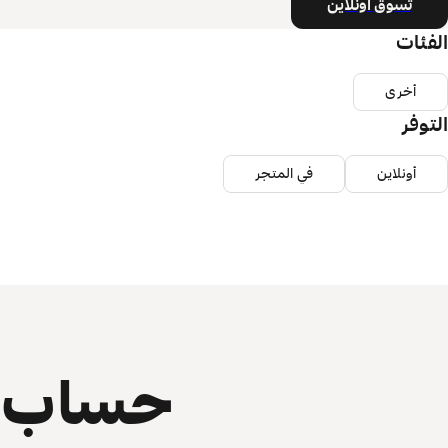
تسوق أونلاين
الفئات
أخرى
التوفر
أونلاين
في المتجر
حساب ي