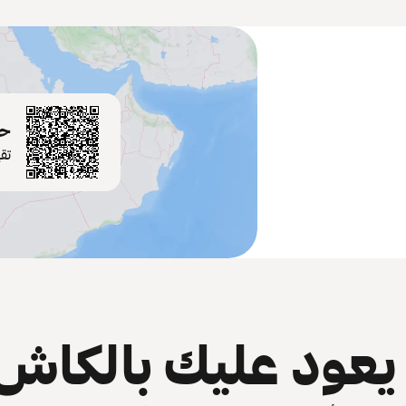
حم
تق
عود عليك بالكاش