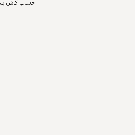
حساب كاش يسرّع