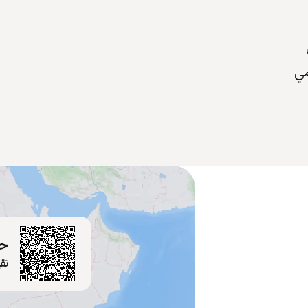
مي
حم
تق