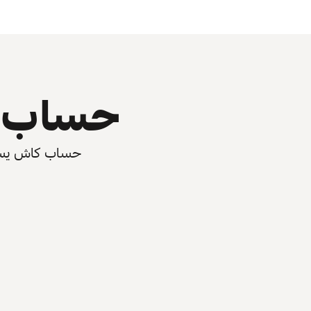
حساب ي
حساب كاش يسرّع