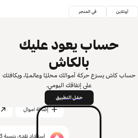
أونلاين
في المتجر
حساب يعود عليك
بالكاش
حساب كاش يسرّع حركة أموالك محليًا وعالميًا، ويكافئك
على إنفاقك اليومي.
حمّل التطبيق