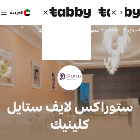
العربية
تسوق
المتاجر
ستوراكس لايف ستايل كلينيك
ستوراكس لايف ستايل
كلينيك