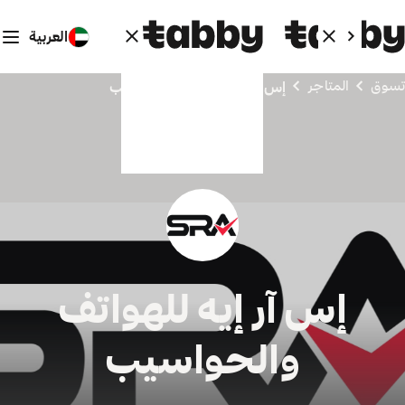
العربية
تسوق
المتاجر
إس آر إيه للهواتف والحواسيب
إس آر إيه للهواتف
والحواسيب