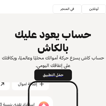
أونلاين
في المتجر
حساب يعود عليك
بالكاش
حساب كاش يسرّع حركة أموالك محليًا وعالميًا، ويكافئك
على إنفاقك اليومي.
حمّل التطبيق