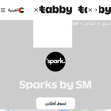
العربية
تسوق
المتاجر
Sparks by SM
Sparks by SM
تسوق أونلاين