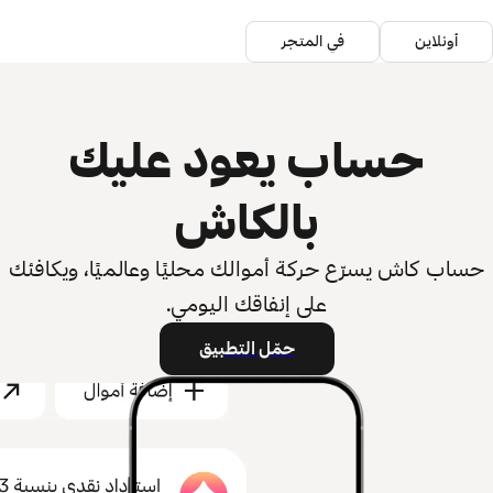
أونلاين
في المتجر
حساب يعود عليك
بالكاش
حساب كاش يسرّع حركة أموالك محليًا وعالميًا، ويكافئك
على إنفاقك اليومي.
حمّل التطبيق