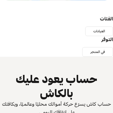
الفئات
العيادات
التوفر
في المتجر
حساب يعود عليك
بالكاش
حساب كاش يسرّع حركة أموالك محليًا وعالميًا، ويكافئك
على إنفاقك اليومي.