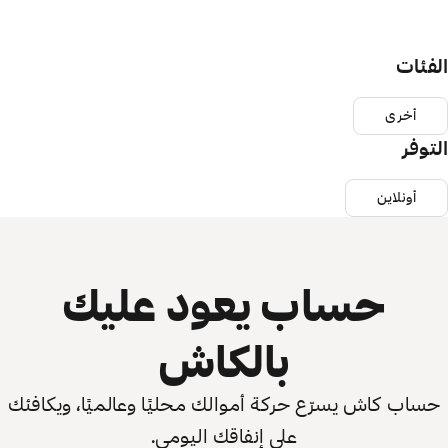
الفئات
أخرى
التوفر
أونلاين
حساب يعود عليك
بالكاش
حساب كاش يسرّع حركة أموالك محليًا وعالميًا، ويكافئك
على إنفاقك اليومي.