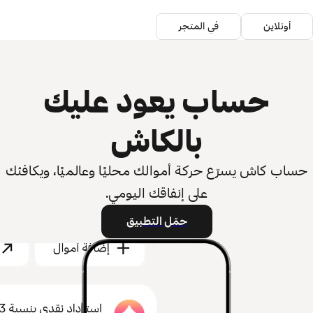
أونلاين
في المتجر
حساب يعود عليك
بالكاش
حساب كاش يسرّع حركة أموالك محليًا وعالميًا، ويكافئك
على إنفاقك اليومي.
حمّل التطبيق