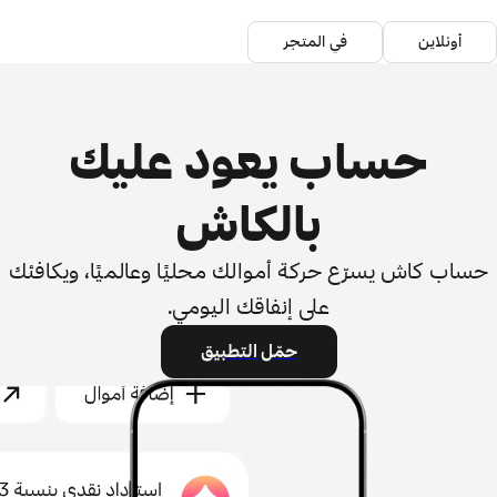
أونلاين
في المتجر
حساب يعود عليك
بالكاش
حساب كاش يسرّع حركة أموالك محليًا وعالميًا، ويكافئك
على إنفاقك اليومي.
حمّل التطبيق