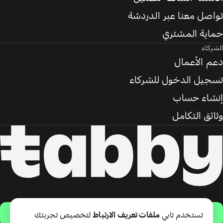
تواصل معنا عبر الدردشة
حماية المشتري
الشركاء
دعم الأعمال
تسجيل الدخول للشركاء
إنشاء حساب
وثائق التكامل
حمّل التطبيق
تستخدم تابي
ملفات تعريف الارتباط
لتخصيص تجربتك