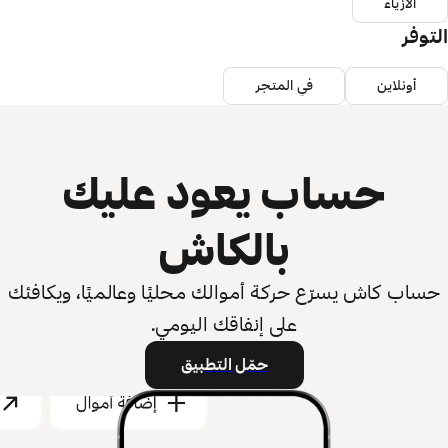
الأزياء
التوفر
أونلاين
في المتجر
حساب يعود عليك
بالكاش
حساب كاش يسرّع حركة أموالك محليًا وعالميًا، ويكافئك
على إنفاقك اليومي.
حمّل التطبيق