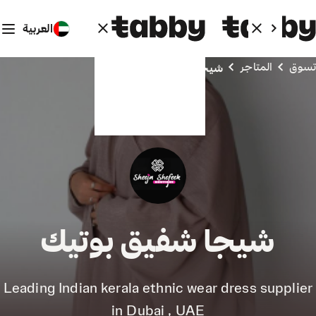
العربية
تسوق
المتاجر
شيجا شفيق بوتيك
شيجا شفيق بوتيك
Leading Indian kerala ethnic wear dress supplier
in Dubai , UAE