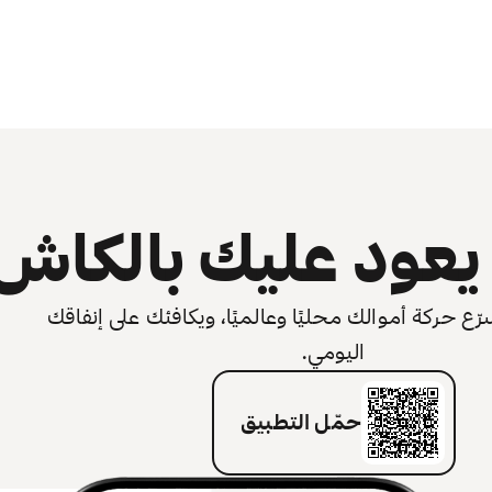
عود عليك بالكاش
 حركة أموالك محليًا وعالميًا، ويكافئك على إنفاقك
اليومي.
حمّل التطبيق