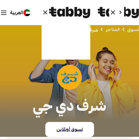
العربية
تسوق
المتاجر
شرف دي جي
شرف دي جي
تسوق أونلاين