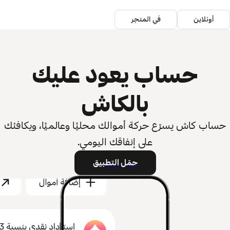
أونلاين
في المتجر
حساب يعود عليك
بالكاش
حساب كاش يسرّع حركة أموالك محليًا وعالميًا، ويكافئك
على إنفاقك اليومي.
حمّل التطبيق