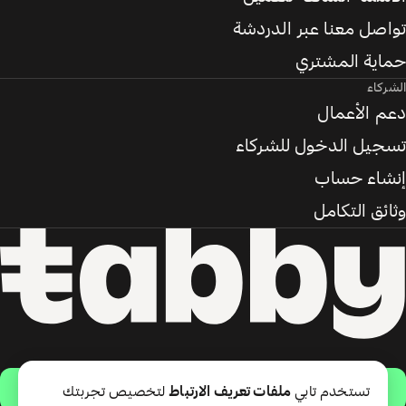
تواصل معنا عبر الدردشة
حماية المشتري
الشركاء
دعم الأعمال
تسجيل الدخول للشركاء
إنشاء حساب
وثائق التكامل
حمّل التطبيق
تستخدم تابي
ملفات تعريف الارتباط
لتخصيص تجربتك