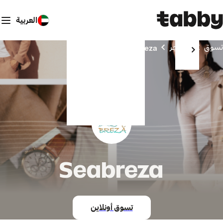
العربية
تسوق
المتاجر
Seabreza
Seabreza
تسوق أونلاين