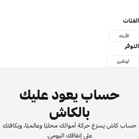
الفئات
الأزياء
التوفر
أونلاين
حساب يعود عليك
بالكاش
حساب كاش يسرّع حركة أموالك محليًا وعالميًا، ويكافئك
على إنفاقك اليومي.