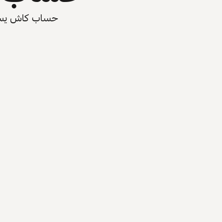
حساب كاش يسرّع