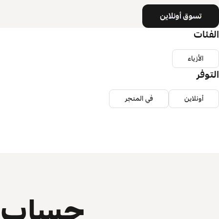
تسوق أونلاين
الفئات
الأزياء
التوفر
أونلاين
في المتجر
حساب ي