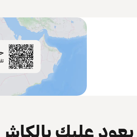
حم
تق
عود عليك بالكاش