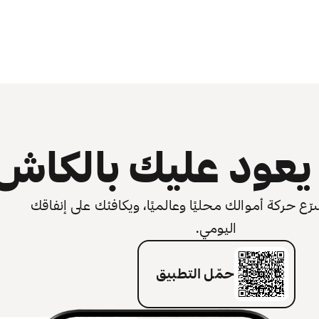
عود عليك بالكاش
 حركة أموالك محليًا وعالميًا، ويكافئك على إنفاقك
اليومي.
حمّل التطبيق