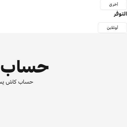
أخرى
التوفر
أونلاين
حساب ي
حساب كاش يسرّع