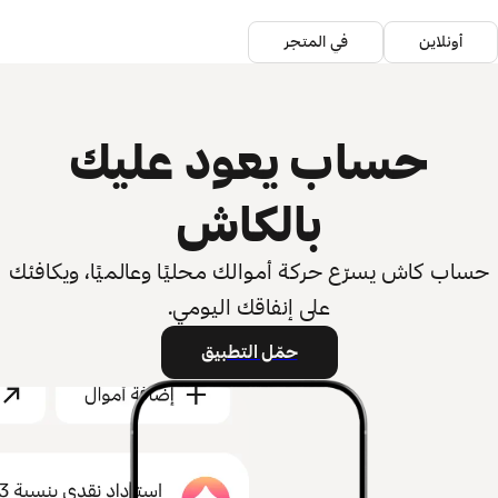
أونلاين
في المتجر
حساب يعود عليك
بالكاش
حساب كاش يسرّع حركة أموالك محليًا وعالميًا، ويكافئك
على إنفاقك اليومي.
حمّل التطبيق