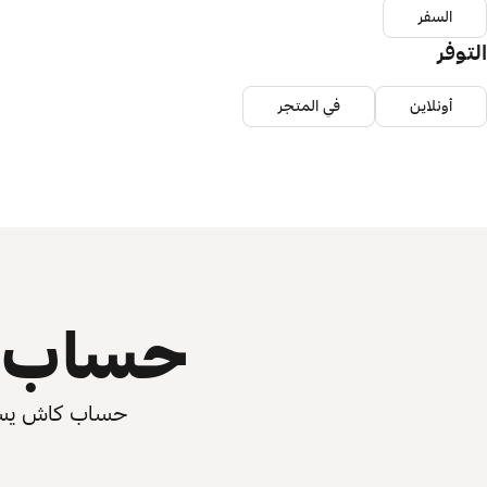
السفر
التوفر
أونلاين
في المتجر
حساب ي
حساب كاش يسرّع