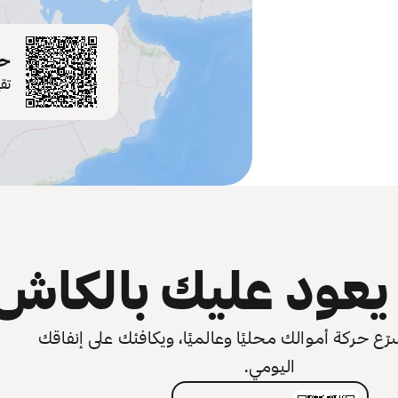
حم
تق
عود عليك بالكاش
 حركة أموالك محليًا وعالميًا، ويكافئك على إنفاقك
اليومي.