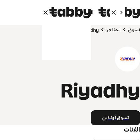
الأفراد
الشركاء
تسوق
المتاجر
Riyadhy
Riyadhy
تسوق أونلاين
الفئات