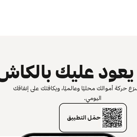
عود عليك بالكاش
 حركة أموالك محليًا وعالميًا، ويكافئك على إنفاقك
اليومي.
حمّل التطبيق