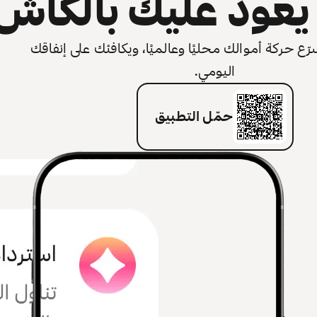
عود عليك بالكاش
 حركة أموالك محليًا وعالميًا، ويكافئك على إنفاقك
اليومي.
حمّل التطبيق