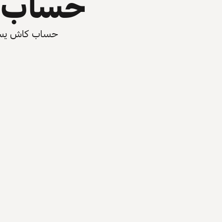
حساب ي
حساب كاش يسرّع