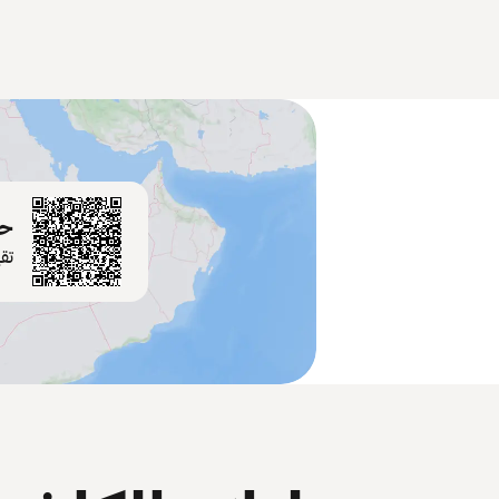
حم
تق