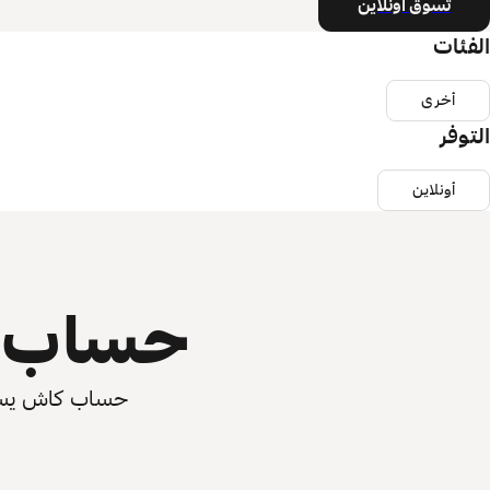
تسوق أونلاين
الفئات
أخرى
التوفر
أونلاين
حساب ي
حساب كاش يسرّع