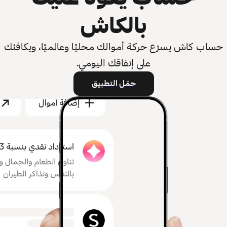
بالكاش
حساب كاش يسرّع حركة أموالك محليًا وعالميًا، ويكافئك
على إنفاقك اليومي.
حمّل التطبيق