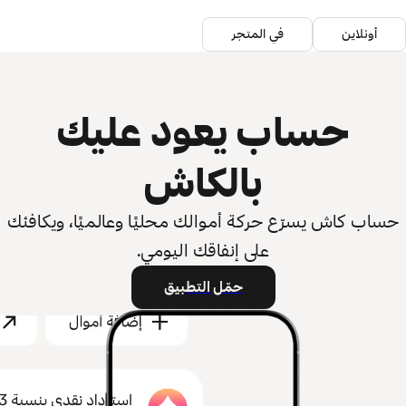
أونلاين
في المتجر
حساب يعود عليك
بالكاش
حساب كاش يسرّع حركة أموالك محليًا وعالميًا، ويكافئك
على إنفاقك اليومي.
حمّل التطبيق