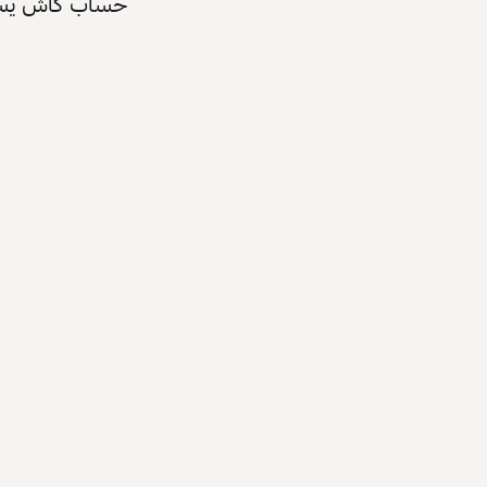
حساب كاش يسرّع