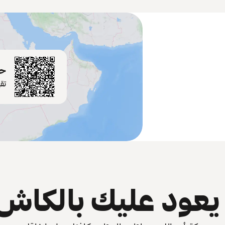
حم
تق
عود عليك بالكاش