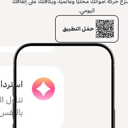
 حركة أموالك محليًا وعالميًا، ويكافئك على إنفاقك
اليومي.
حمّل التطبيق