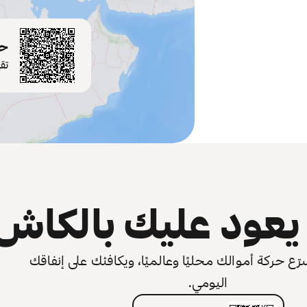
حم
تق
عود عليك بالكاش
 حركة أموالك محليًا وعالميًا، ويكافئك على إنفاقك
اليومي.