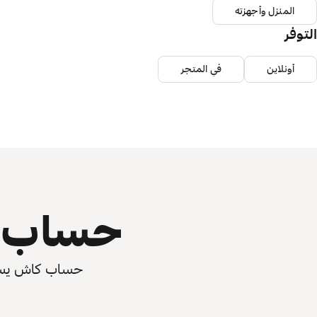
المنزل وأجهزته
التوفر
أونلاين
في المتجر
حساب ي
حساب كاش يسرّع