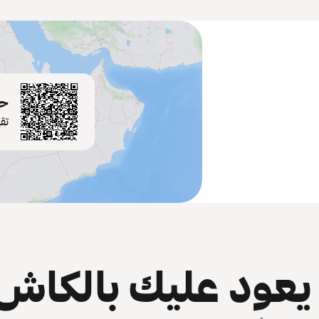
حم
تق
عود عليك بالكاش