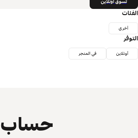
تسوق أونلاين
الفئات
أخرى
التوفر
أونلاين
في المتجر
حساب ي