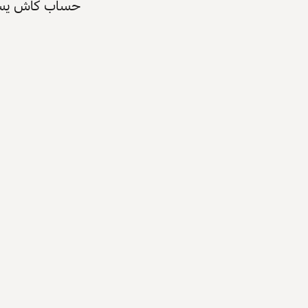
حساب كاش يسرّع